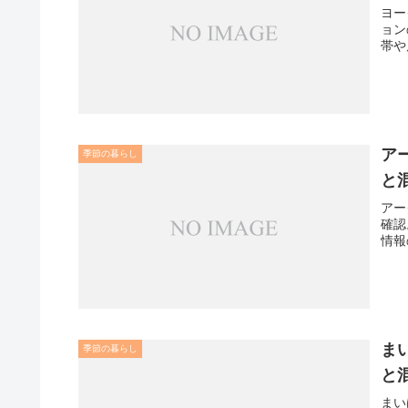
ヨー
ョン
帯や
ア
季節の暮らし
と
アー
確認
情報
ま
季節の暮らし
と
まい