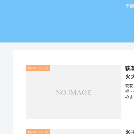
季節
萩
季節のイベント
火
萩花
程・
めま
米
季節のイベント