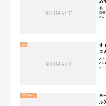
店
中川
過去
とめ
オ
福袋
コ
オイ
20
今年
ヨ
季節の暮らし
ル