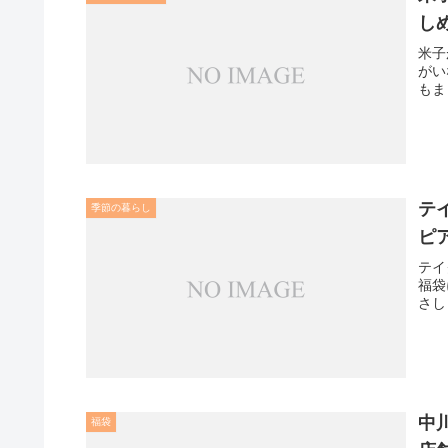
し
米子
がい
もま
テ
季節の暮らし
ピ
テイ
福袋
さし
中
福袋