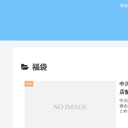
季節
福袋
中
福袋
店
中川
過去
とめ