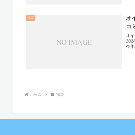
オ
福袋
コ
オイ
20
今年
ホーム
福袋